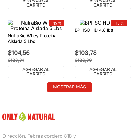
AGREGAR AL
AGREGAR AL
CARRITO
CARRITO
-
15 %
-
15 %
BPI ISO HD 4.8 lbs
NutraBio Whey Proteína
Aislada 5 Lbs
$
104
,
56
$
103
,
78
$
123
,
01
$
122
,
09
AGREGAR AL
AGREGAR AL
CARRITO
CARRITO
MOSTRAR MÁS
Dirección. Febres cordero 818 y