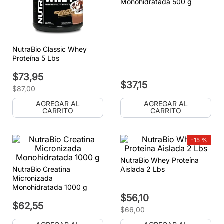
Monohidratada 500 g
NutraBio Classic Whey
Proteína 5 Lbs
$
73
,
95
$
37
,
15
$
87
,
00
AGREGAR AL
AGREGAR AL
CARRITO
CARRITO
-
15 %
NutraBio Whey Proteína
NutraBio Creatina
Aislada 2 Lbs
Micronizada
Monohidratada 1000 g
$
56
,
10
$
62
,
55
$
66
,
00