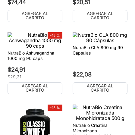
$
74
,
44
$
20
,
51
AGREGAR AL
AGREGAR AL
CARRITO
CARRITO
-
15 %
NutraBio CLA 800 mg 90
NutraBio Ashwagandha
Cápsulas
1000 mg 90 caps
$
24
,
91
$
22
,
08
$
29
,
31
AGREGAR AL
AGREGAR AL
CARRITO
CARRITO
-
15 %
NutraBio Creatina
Micronizada