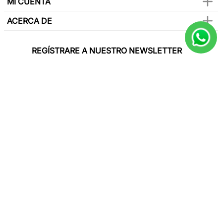
MI CUENTA
ACERCA DE
REGÍSTRARE A NUESTRO NEWSLETTER
Y sé el primero en conocer de nuestras
promociones, lanzamientos, eventos y mucho
más.
SUSCRIBIR
Paga con todas las tarjetas de crédito
Síguenos en