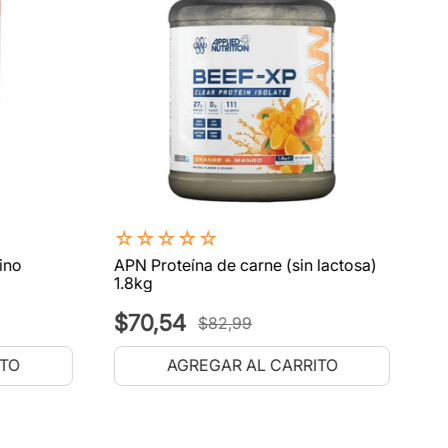
☆
☆
☆
☆
☆
ino
APN Proteína de carne (sin lactosa)
1.8kg
$
70
,
54
$
82
,
99
ITO
AGREGAR AL CARRITO