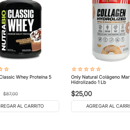
☆
☆
☆
☆
☆
☆
☆
Classic Whey Proteína 5
Only Natural Colágeno Mar
Hidrolizado 1 Lb
$
25
,
00
$
87
,
00
REGAR AL CARRITO
AGREGAR AL CARR