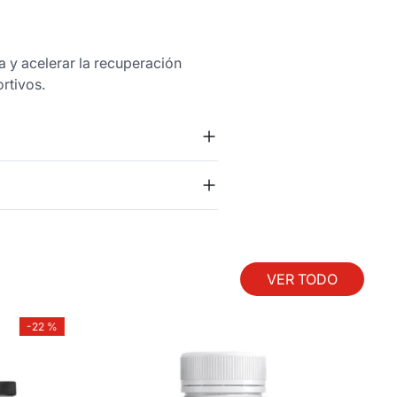
 y acelerar la recuperación
rtivos.
VER TODO
-
22 %