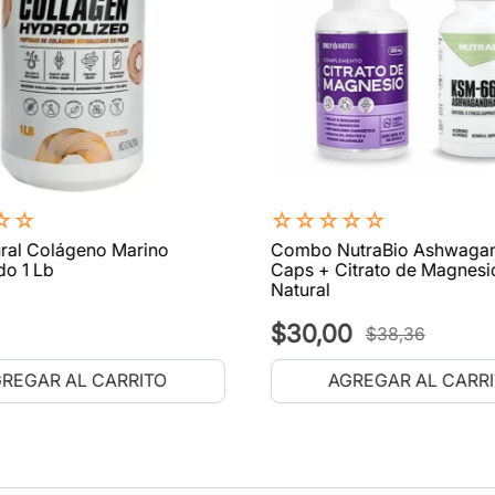
☆
☆
☆
☆
☆
☆
☆
ral Colágeno Marino
Combo NutraBio Ashwaga
do 1 Lb
Caps + Citrato de Magnesi
Natural
$
30
,
00
$
38
,
36
REGAR AL CARRITO
AGREGAR AL CARR