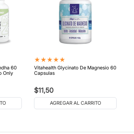
★
★
★
★
★
ndha 60
Vitahealth Glycinato De Magnesio 60
o Only
Capsulas
$
11
,
50
ITO
AGREGAR AL CARRITO