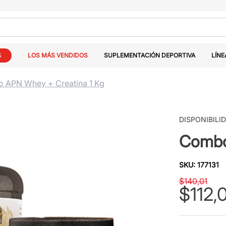
S
LOS MÁS VENDIDOS
SUPLEMENTACIÓN DEPORTIVA
LÍNE
 APN Whey + Creatina 1 Kg
DISPONIBILI
Combo
SKU
:
177131
$
140
,
01
$
112
,
0