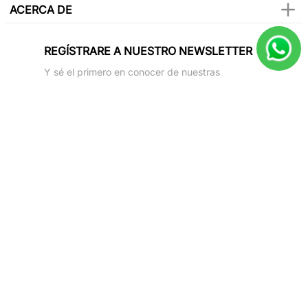
ACERCA DE
REGÍSTRARE A NUESTRO NEWSLETTER
Y sé el primero en conocer de nuestras
promociones, lanzamientos, eventos y mucho
más.
SUSCRIBIR
Paga con todas las tarjetas de crédito
Síguenos en
2025 Only Natural. All rights reverved