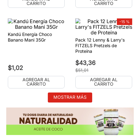
CARRITO
CARRITO
-
15 %
Kandú Energía Choco
Banano Mani 35Gr
Pack 12 Lenny & Larry's
FITZELS Pretzels de
Proteína
$
43
,
36
$
1
,
02
$
51
,
01
AGREGAR AL
AGREGAR AL
CARRITO
CARRITO
MOSTRAR MÁS