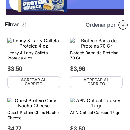
Filtrar
Ordenar por
Lenny & Larry Galleta
Biotech Barra de Proteina
Proteica 4 oz
70 Gr
$
3
,
50
$
3
,
96
AGREGAR AL
AGREGAR AL
CARRITO
CARRITO
Quest Protein Chips Nacho
APN Critical Cookies 17 gr
Cheese
$
4
,
77
$
3
,
50