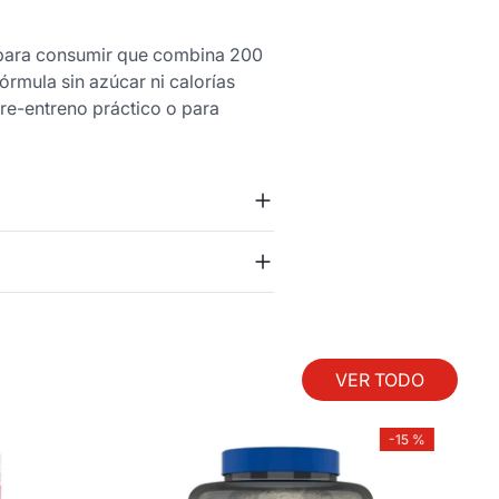
a para consumir que combina 200
fórmula sin azúcar ni calorías
pre-entreno práctico o para
VER TODO
-
15 %