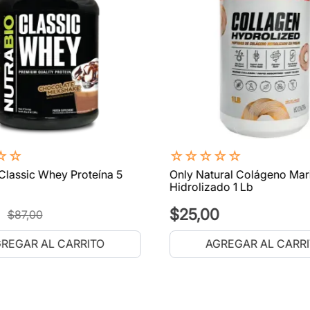
☆
☆
☆
☆
☆
☆
☆
Classic Whey Proteína 5
Only Natural Colágeno Mar
Hidrolizado 1 Lb
$
25
,
00
$
87
,
00
REGAR AL CARRITO
AGREGAR AL CARR