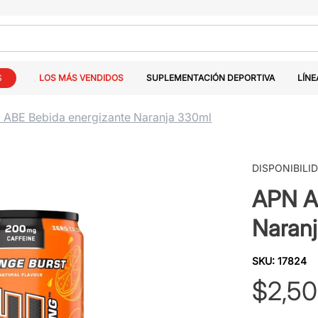
S
LOS MÁS VENDIDOS
SUPLEMENTACIÓN DEPORTIVA
LÍNE
 ABE Bebida energizante Naranja 330ml
DISPONIBILI
APN A
Naran
SKU
:
17824
$
2
,
50