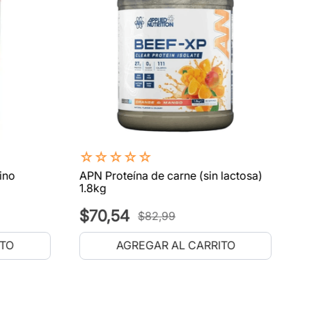
☆
☆
☆
☆
☆
ino
APN Proteína de carne (sin lactosa)
1.8kg
$
70
,
54
$
82
,
99
ITO
AGREGAR AL CARRITO