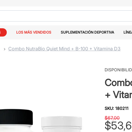
S
LOS MÁS VENDIDOS
SUPLEMENTACIÓN DEPORTIVA
LÍNE
B
Combo NutraBio Quiet Mind + B-100 + Vitamina D3
DISPONIBILI
Combo
+ Vita
SKU
:
180211
$
67
,
00
$
53
,
6