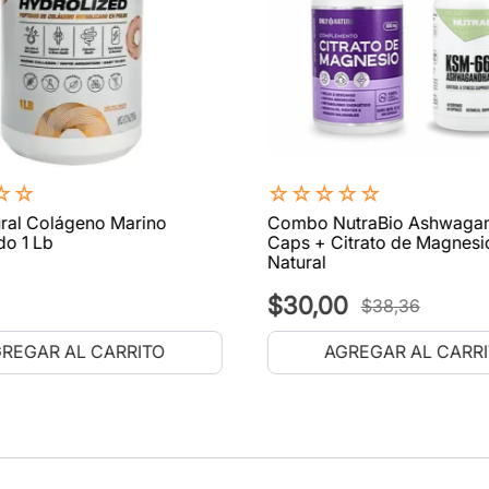
☆
☆
☆
☆
☆
☆
☆
ral Colágeno Marino
Combo NutraBio Ashwaga
do 1 Lb
Caps + Citrato de Magnesi
Natural
$
30
,
00
$
38
,
36
REGAR AL CARRITO
AGREGAR AL CARR