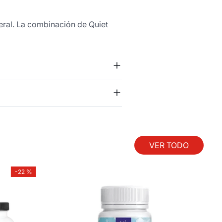
eral. La combinación de Quiet
VER TODO
-
22 %