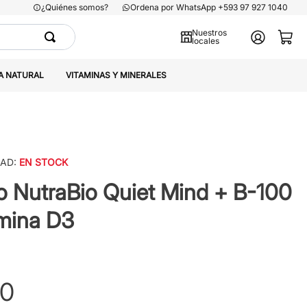
¿Quiénes somos?
Ordena por WhatsApp +593 97 927 1040
Nuestros
locales
A NATURAL
VITAMINAS Y MINERALES
DAD:
EN STOCK
 NutraBio Quiet Mind + B-100
mina D3
0