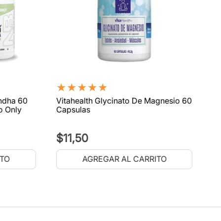
★
★
★
★
★
ndha 60
Vitahealth Glycinato De Magnesio 60
o Only
Capsulas
$
11
,
50
ITO
AGREGAR AL CARRITO