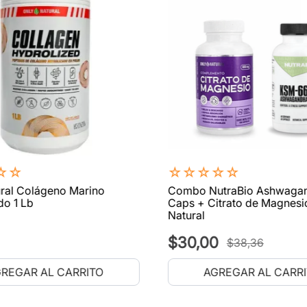
☆
☆
☆
☆
☆
☆
☆
ral Colágeno Marino
Combo NutraBio Ashwaga
do 1 Lb
Caps + Citrato de Magnesi
Natural
$
30
,
00
$
38
,
36
REGAR AL CARRITO
AGREGAR AL CARR