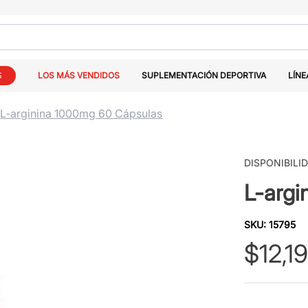
S
LOS MÁS VENDIDOS
SUPLEMENTACIÓN DEPORTIVA
LÍNE
L-arginina 1000mg 60 Cápsulas
DISPONIBILI
L-arg
SKU
:
15795
$
12
,
19