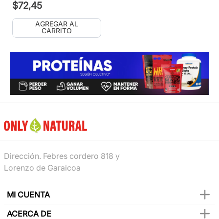
$
72
,
45
AGREGAR AL
CARRITO
Dirección. Febres cordero 818 y
Lorenzo de Garaicoa
MI CUENTA
ACERCA DE