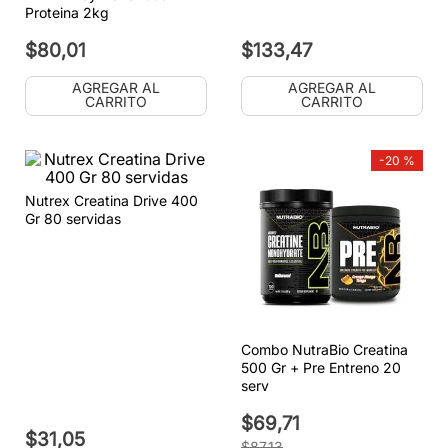
Proteina 2kg
$
80
,
01
$
133
,
47
AGREGAR AL
AGREGAR AL
CARRITO
CARRITO
-
20 %
Nutrex Creatina Drive 400
Gr 80 servidas
Combo NutraBio Creatina
500 Gr + Pre Entreno 20
serv
$
69
,
71
$
31
,
05
$
87
,
13