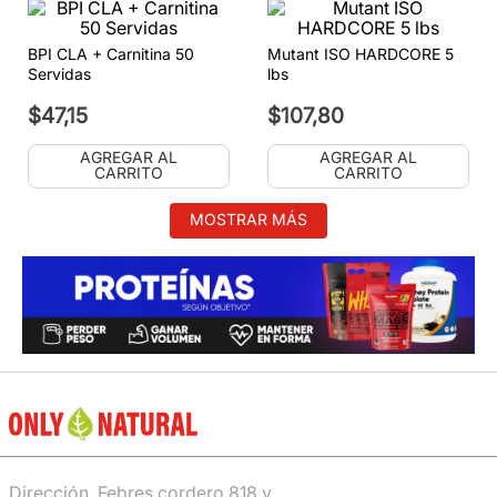
BPI CLA + Carnitina 50
Mutant ISO HARDCORE 5
Servidas
lbs
$
47
,
15
$
107
,
80
AGREGAR AL
AGREGAR AL
CARRITO
CARRITO
MOSTRAR MÁS
Dirección. Febres cordero 818 y