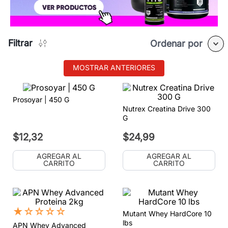
Filtrar
Ordenar por
MOSTRAR ANTERIORES
Prosoyar | 450 G
Nutrex Creatina Drive 300
G
$
12
,
32
$
24
,
99
AGREGAR AL
AGREGAR AL
CARRITO
CARRITO
★
☆
☆
☆
☆
Mutant Whey HardCore 10
lbs
APN Whey Advanced