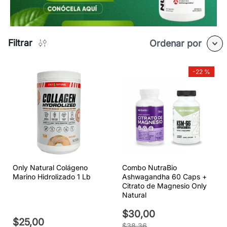
Filtrar
Ordenar por
-
22 %
Only Natural Colágeno
Combo NutraBio
Marino Hidrolizado 1 Lb
Ashwagandha 60 Caps +
Citrato de Magnesio Only
Natural
$
30
,
00
$
25
,
00
$
38
,
36