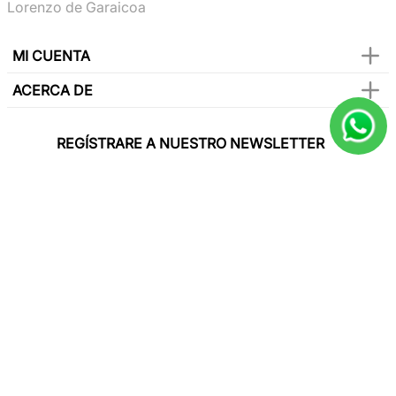
Lorenzo de Garaicoa
MI CUENTA
ACERCA DE
REGÍSTRARE A NUESTRO NEWSLETTER
Y sé el primero en conocer de nuestras
promociones, lanzamientos, eventos y mucho
más.
SUSCRIBIR
Paga con todas las tarjetas de crédito
Síguenos en