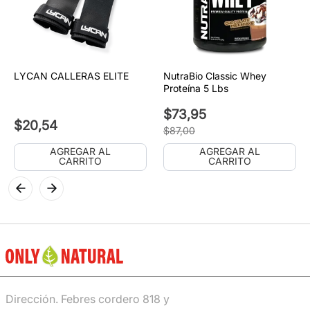
LYCAN CALLERAS ELITE
NutraBio Classic Whey
Proteína 5 Lbs
$
73
,
95
$
20
,
54
$
87
,
00
AGREGAR AL
AGREGAR AL
CARRITO
CARRITO
Dirección. Febres cordero 818 y