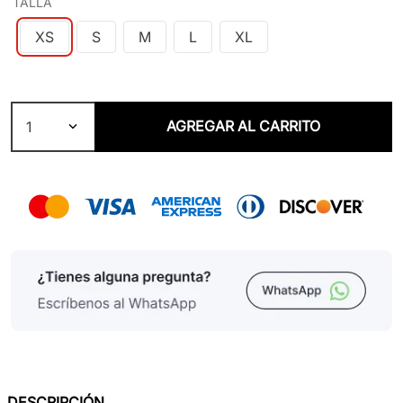
TALLA
XS
S
M
L
XL
AGREGAR AL CARRITO
1
DESCRIPCIÓN