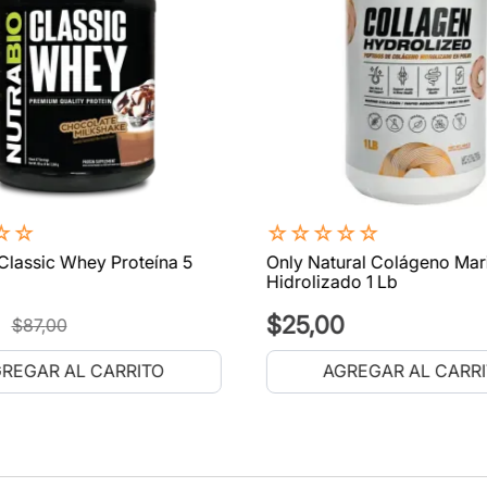
☆
☆
☆
☆
☆
☆
☆
Classic Whey Proteína 5
Only Natural Colágeno Mar
Hidrolizado 1 Lb
$
25
,
00
$
87
,
00
REGAR AL CARRITO
AGREGAR AL CARR