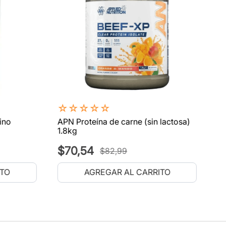
☆
☆
☆
☆
☆
ino
APN Proteína de carne (sin lactosa)
1.8kg
$
70
,
54
$
82
,
99
ITO
AGREGAR AL CARRITO