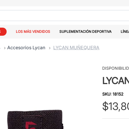
S
LOS MÁS VENDIDOS
SUPLEMENTACIÓN DEPORTIVA
LÍNE
s
Accesorios Lycan
LYCAN MUÑEQUERA
DISPONIBILI
LYCA
SKU
:
18152
$
13
,
8