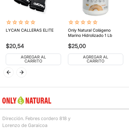
☆
☆
☆
☆
☆
☆
☆
☆
☆
☆
LYCAN CALLERAS ELITE
Only Natural Colágeno
Marino Hidrolizado 1 Lb
$
20
,
54
$
25
,
00
AGREGAR AL
AGREGAR AL
CARRITO
CARRITO
Dirección. Febres cordero 818 y
Lorenzo de Garaicoa