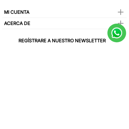
MI CUENTA
ACERCA DE
REGÍSTRARE A NUESTRO NEWSLETTER
Y sé el primero en conocer de nuestras
promociones, lanzamientos, eventos y mucho
más.
SUSCRIBIR
Paga con todas las tarjetas de crédito
Síguenos en