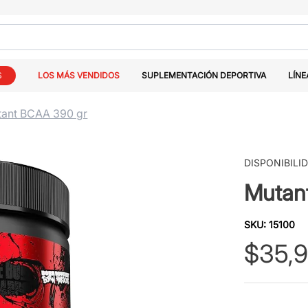
S
LOS MÁS VENDIDOS
SUPLEMENTACIÓN DEPORTIVA
LÍNE
ant BCAA 390 gr
DISPONIBILI
Mutan
SKU
:
15100
$
35
,