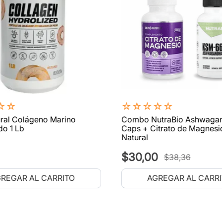
☆
☆
☆
☆
☆
☆
☆
ral Colágeno Marino
Combo NutraBio Ashwaga
do 1 Lb
Caps + Citrato de Magnesi
Natural
$
30
,
00
$
38
,
36
REGAR AL CARRITO
AGREGAR AL CARR