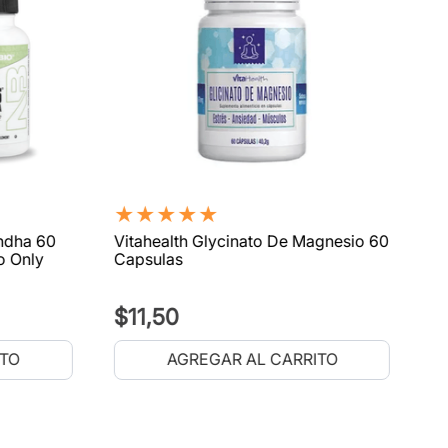
★
★
★
★
★
ndha 60
Vitahealth Glycinato De Magnesio 60
o Only
Capsulas
$
11
,
50
ITO
AGREGAR AL CARRITO