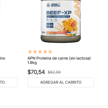
☆
☆
☆
☆
☆
ino
APN Proteína de carne (sin lactosa)
1.8kg
$
70
,
54
$
82
,
99
ITO
AGREGAR AL CARRITO