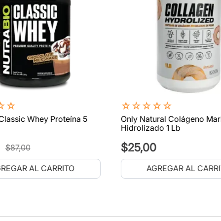
☆
☆
☆
☆
☆
☆
☆
Classic Whey Proteína 5
Only Natural Colágeno Mar
Hidrolizado 1 Lb
$
25
,
00
$
87
,
00
REGAR AL CARRITO
AGREGAR AL CARR