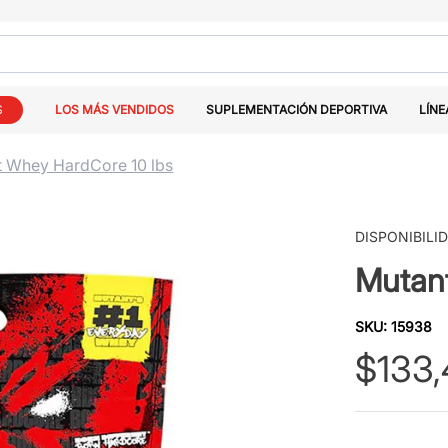
S
LOS MÁS VENDIDOS
SUPLEMENTACIÓN DEPORTIVA
LÍNE
t Whey HardCore 10 lbs
DISPONIBILI
Mutan
SKU
:
15938
$
133
,