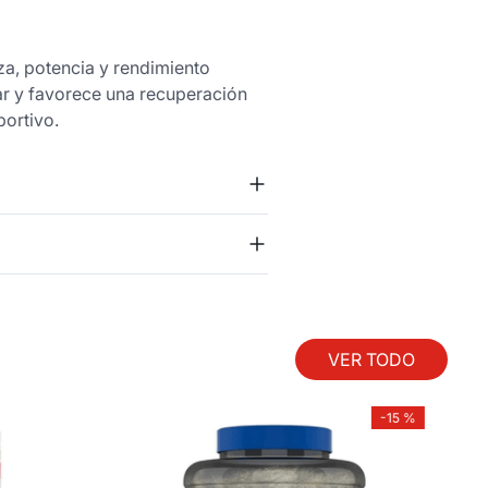
za, potencia y rendimiento
ar y favorece una recuperación
portivo.
VER TODO
-
15 %