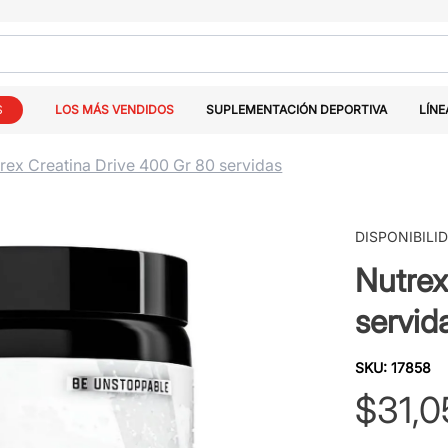
S
LOS MÁS VENDIDOS
SUPLEMENTACIÓN DEPORTIVA
LÍNE
rex Creatina Drive 400 Gr 80 servidas
DISPONIBILI
Nutrex
servid
SKU
:
17858
$
31
,
0