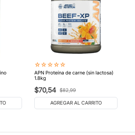
☆
☆
☆
☆
☆
ino
APN Proteína de carne (sin lactosa)
1.8kg
$
70
,
54
$
82
,
99
ITO
AGREGAR AL CARRITO