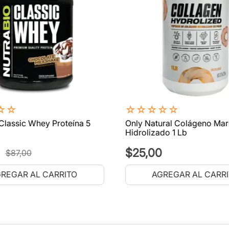
☆
☆
☆
☆
☆
☆
☆
Classic Whey Proteína 5
Only Natural Colágeno Mar
Hidrolizado 1 Lb
$
25
,
00
$
87
,
00
REGAR AL CARRITO
AGREGAR AL CARR