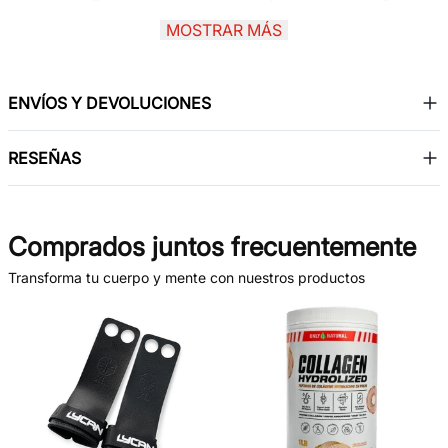
y al cuidado del sistema respiratorio e inmune. Es una
MOSTRAR MÁS
excelente opción para complementar la alimentación en
épocas de mayor exigencia o cambios de clima. La
presentación en cápsulas permite una ingesta cómoda y
ENVÍOS Y DEVOLUCIONES
práctica dentro de la rutina diaria, brindando constancia y
respaldo en el cuidado de la salud.
RESEÑAS
Comprados juntos frecuentemente
Transforma tu cuerpo y mente con nuestros productos