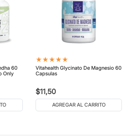
★
★
★
★
★
ndha 60
Vitahealth Glycinato De Magnesio 60
o Only
Capsulas
$
11
,
50
ITO
AGREGAR AL CARRITO