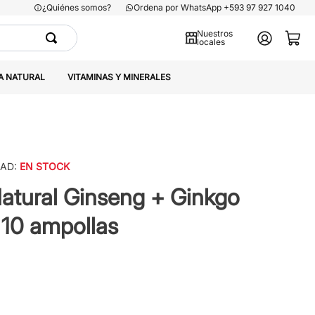
¿Quiénes somos?
Ordena por WhatsApp +593 97 927 1040
Nuestros
locales
A NATURAL
VITAMINAS Y MINERALES
DAD:
EN STOCK
atural Ginseng + Ginkgo
 10 ampollas