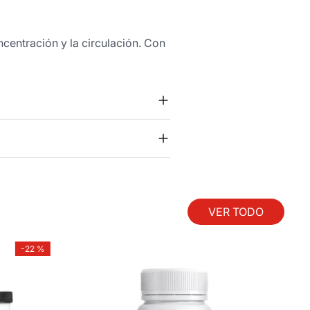
centración y la circulación. Con
VER TODO
-
22 %