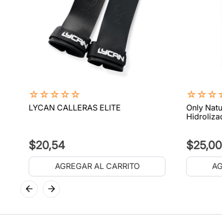
☆
☆
☆
☆
☆
☆
☆
☆
LYCAN CALLERAS ELITE
Only Natu
Hidroliza
$
20
,
54
$
25
,
00
AGREGAR AL CARRITO
AG