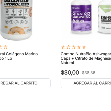
☆
☆
☆
☆
☆
☆
☆
ral Colágeno Marino
Combo NutraBio Ashwaga
do 1 Lb
Caps + Citrato de Magnesi
Natural
$
30
,
00
$
38
,
36
REGAR AL CARRITO
AGREGAR AL CARR