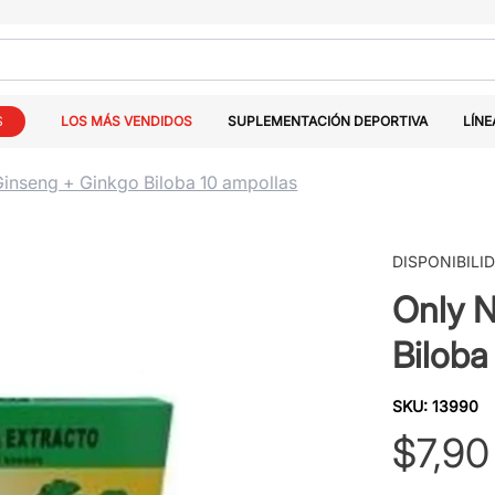
S
LOS MÁS VENDIDOS
SUPLEMENTACIÓN DEPORTIVA
LÍNE
Ginseng + Ginkgo Biloba 10 ampollas
DISPONIBILI
Only N
Biloba
SKU
:
13990
$
7
,
90