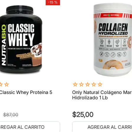
-
15 %
☆
☆
☆
☆
☆
☆
☆
Classic Whey Proteína 5
Only Natural Colágeno Mar
Hidrolizado 1 Lb
$
25
,
00
$
87
,
00
REGAR AL CARRITO
AGREGAR AL CARR