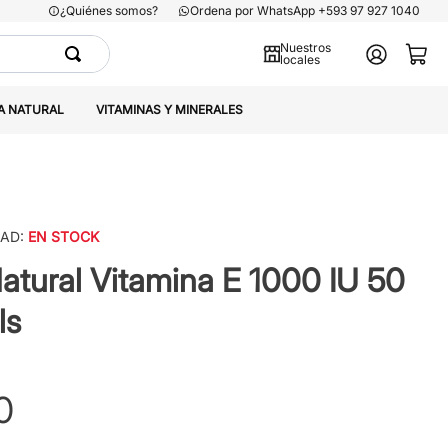
¿Quiénes somos?
Ordena por WhatsApp +593 97 927 1040
Nuestros
locales
A NATURAL
VITAMINAS Y MINERALES
DAD:
EN STOCK
atural Vitamina E 1000 IU 50
ls
0