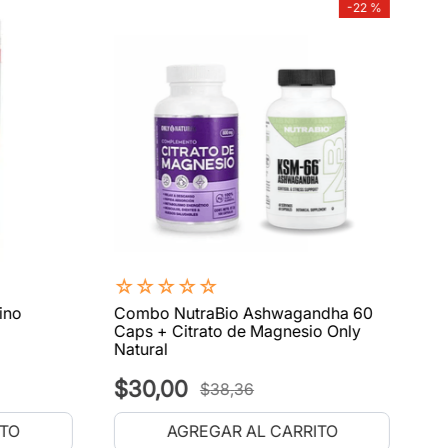
-
22 %
☆
☆
☆
☆
☆
ino
Combo NutraBio Ashwagandha 60
Caps + Citrato de Magnesio Only
Natural
$
30
,
00
$
38
,
36
ITO
AGREGAR AL CARRITO