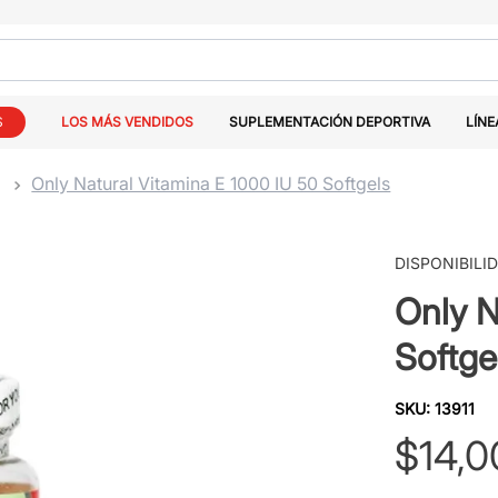
S
LOS MÁS VENDIDOS
SUPLEMENTACIÓN DEPORTIVA
LÍNE
E
Only Natural Vitamina E 1000 IU 50 Softgels
DISPONIBILI
Only N
Softge
SKU
:
13911
$
14
,
0