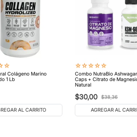
☆
☆
☆
☆
☆
☆
☆
ral Colágeno Marino
Combo NutraBio Ashwaga
do 1 Lb
Caps + Citrato de Magnesi
Natural
$
30
,
00
$
38
,
36
REGAR AL CARRITO
AGREGAR AL CARR