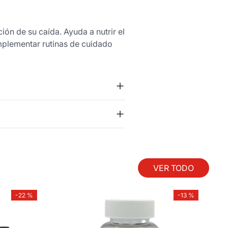
ión de su caída. Ayuda a nutrir el
omplementar rutinas de cuidado
VER TODO
-
22 %
-
13 %