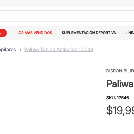
S
LOS MÁS VENDIDOS
SUPLEMENTACIÓN DEPORTIVA
LÍNE
pilares
Paliwa Tonico Anticaida 100 ml
DISPONIBILI
Paliwa
SKU
:
17546
$
19
,
9