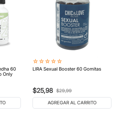
☆
☆
☆
☆
☆
ndha 60
LIRA Sexual Booster 60 Gomitas
o Only
$
25
,
98
$
29
,
99
ITO
AGREGAR AL CARRITO