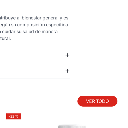
ribuye al bienestar general y es
según su composición específica.
n cuidar su salud de manera
ural.
VER TODO
-
22 %