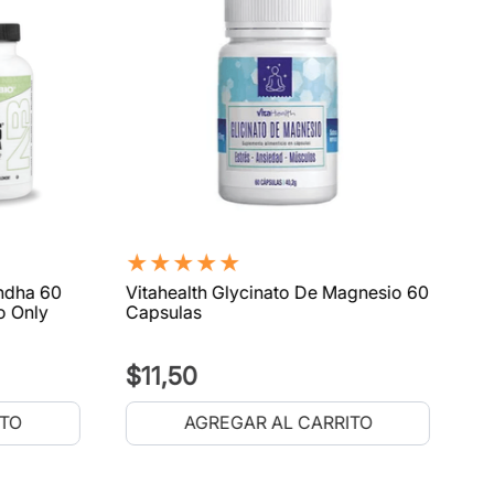
★
★
★
★
★
ndha 60
Vitahealth Glycinato De Magnesio 60
o Only
Capsulas
$
11
,
50
ITO
AGREGAR AL CARRITO