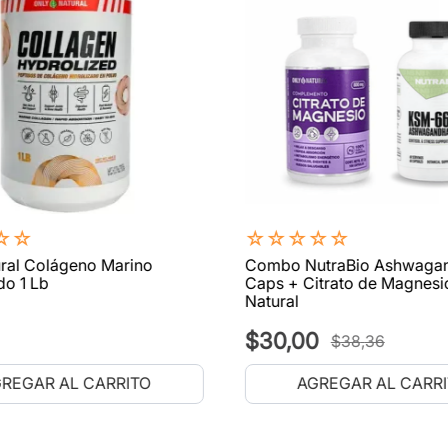
☆
☆
☆
☆
☆
☆
☆
ral Colágeno Marino
Combo NutraBio Ashwaga
do 1 Lb
Caps + Citrato de Magnesi
Natural
$
30
,
00
$
38
,
36
REGAR AL CARRITO
AGREGAR AL CARR