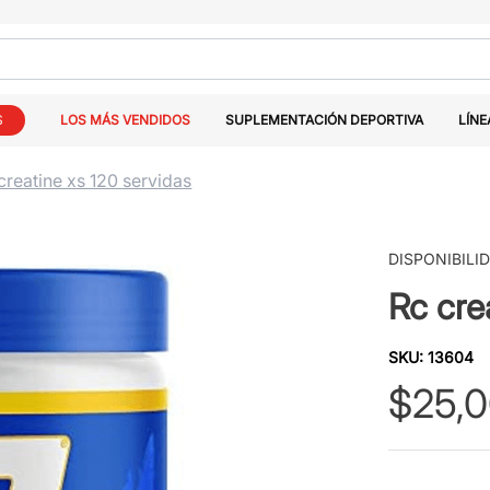
S
LOS MÁS VENDIDOS
SUPLEMENTACIÓN DEPORTIVA
LÍNE
creatine xs 120 servidas
DISPONIBILI
Rc cre
SKU
:
13604
$
25
,
0