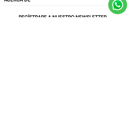
REGÍSTRARE A NUESTRO NEWSLETTER
Y sé el primero en conocer de nuestras
promociones, lanzamientos, eventos y mucho
más.
SUSCRIBIR
Paga con todas las tarjetas de crédito
Síguenos en
2025 Only Natural. All rights reverved