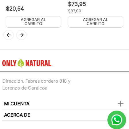
$
73
,
95
$
20
,
54
$
87
,
00
AGREGAR AL
AGREGAR AL
CARRITO
CARRITO
Dirección. Febres cordero 818 y
Lorenzo de Garaicoa
MI CUENTA
ACERCA DE