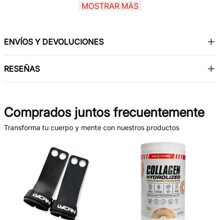
MOSTRAR MÁS
buscan prevenir signos de envejecimiento, mejorar la
movilidad y mantener un aspecto saludable. Incorporar
Colágeno 500 mg Herbalmax es una forma práctica y
ENVÍOS Y DEVOLUCIONES
efectiva de cuidar el bienestar desde el interior.
RESEÑAS
Comprados juntos frecuentemente
Transforma tu cuerpo y mente con nuestros productos