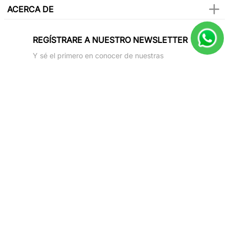
ACERCA DE
REGÍSTRARE A NUESTRO NEWSLETTER
Y sé el primero en conocer de nuestras
promociones, lanzamientos, eventos y mucho
más.
SUSCRIBIR
Paga con todas las tarjetas de crédito
Síguenos en
2025 Only Natural. All rights reverved