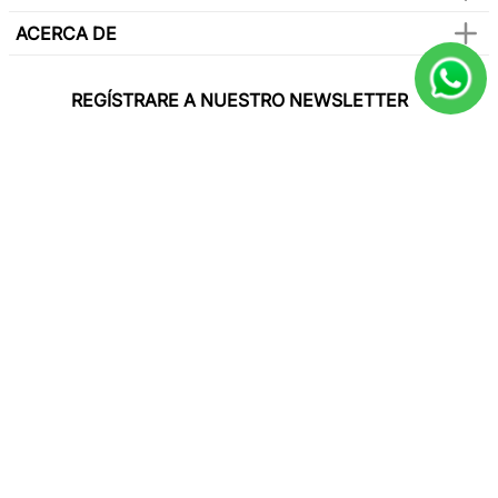
ACERCA DE
REGÍSTRARE A NUESTRO NEWSLETTER
Y sé el primero en conocer de nuestras
promociones, lanzamientos, eventos y mucho
más.
SUSCRIBIR
Paga con todas las tarjetas de crédito
Síguenos en