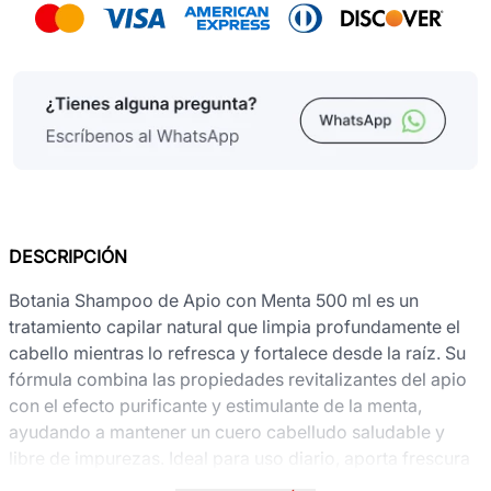
DESCRIPCIÓN
Botania Shampoo de Apio con Menta 500 ml es un
tratamiento capilar natural que limpia profundamente el
cabello mientras lo refresca y fortalece desde la raíz. Su
fórmula combina las propiedades revitalizantes del apio
con el efecto purificante y estimulante de la menta,
ayudando a mantener un cuero cabelludo saludable y
libre de impurezas. Ideal para uso diario, aporta frescura
duradera, controla el exceso de grasa y deja el cabello