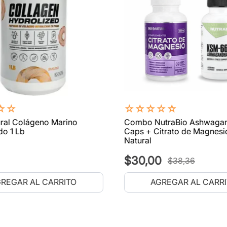
☆
☆
☆
☆
☆
☆
☆
ral Colágeno Marino
Combo NutraBio Ashwaga
do 1 Lb
Caps + Citrato de Magnesi
Natural
$
30
,
00
$
38
,
36
REGAR AL CARRITO
AGREGAR AL CARR