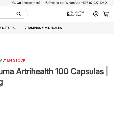
¿Quiénes somos?
Ordena por WhatsApp +593 97 927 1040
Nuestros
locales
A NATURAL
VITAMINAS Y MINERALES
DAD:
EN STOCK
euma Artrihealth 100 Capsulas |
g
0