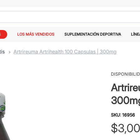
S
LOS MÁS VENDIDOS
SUPLEMENTACIÓN DEPORTIVA
LÍNE
tis
Artrireuma Artrihealth 100 Capsulas | 300mg
DISPONIBILI
Artrir
300m
SKU
:
16956
$
3
,
0