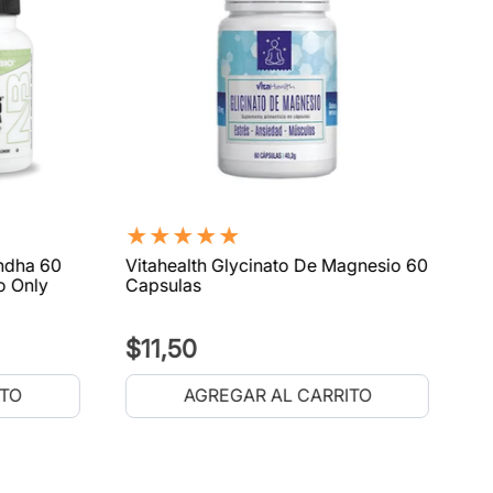
★
★
★
★
★
ndha 60
Vitahealth Glycinato De Magnesio 60
o Only
Capsulas
$
11
,
50
ITO
AGREGAR AL CARRITO