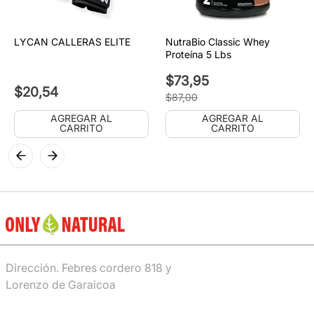
LYCAN CALLERAS ELITE
NutraBio Classic Whey
Proteína 5 Lbs
$
73
,
95
$
20
,
54
$
87
,
00
AGREGAR AL
AGREGAR AL
CARRITO
CARRITO
Dirección. Febres cordero 818 y
Lorenzo de Garaicoa