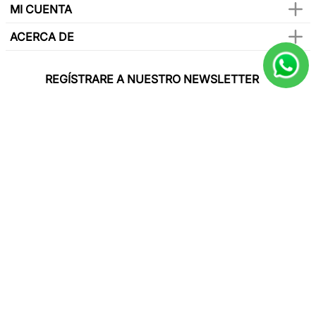
MI CUENTA
ACERCA DE
REGÍSTRARE A NUESTRO NEWSLETTER
Y sé el primero en conocer de nuestras
promociones, lanzamientos, eventos y mucho
más.
SUSCRIBIR
Paga con todas las tarjetas de crédito
Síguenos en