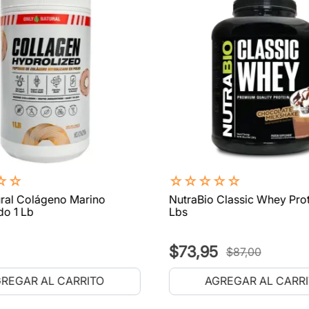
☆
☆
☆
☆
☆
☆
☆
ral Colágeno Marino
NutraBio Classic Whey Prot
do 1 Lb
Lbs
$
73
,
95
$
87
,
00
REGAR AL CARRITO
AGREGAR AL CARR