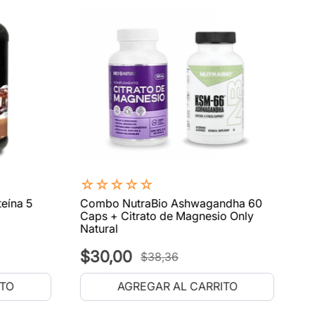
☆
☆
☆
☆
☆
eína 5
Combo NutraBio Ashwagandha 60
Caps + Citrato de Magnesio Only
Natural
$
30
,
00
$
38
,
36
ITO
AGREGAR AL CARRITO