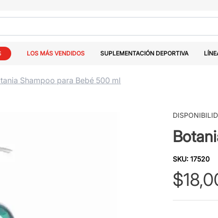
S
LOS MÁS VENDIDOS
SUPLEMENTACIÓN DEPORTIVA
LÍNE
tania Shampoo para Bebé 500 ml
DISPONIBILI
Botan
SKU
:
17520
$
18
,
0