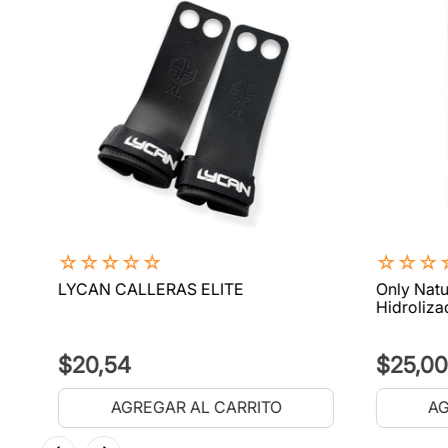
☆
☆
☆
☆
☆
☆
☆
☆
LYCAN CALLERAS ELITE
Only Natu
Hidroliza
$
20
,
54
$
25
,
00
AGREGAR AL CARRITO
AG