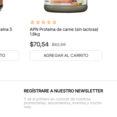
☆
☆
☆
☆
☆
eína 5
APN Proteína de carne (sin lactosa)
1.8kg
$
70
,
54
$
82
,
99
ITO
AGREGAR AL CARRITO
REGÍSTRARE A NUESTRO NEWSLETTER
Y sé el primero en conocer de nuestras
promociones, lanzamientos, eventos y mucho
más.