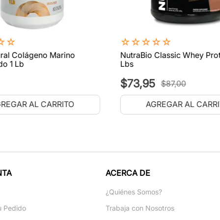
☆
☆
☆
☆
☆
☆
☆
ral Colágeno Marino
NutraBio Classic Whey Prot
do 1 Lb
Lbs
$
73
,
95
$
87
,
00
REGAR AL CARRITO
AGREGAR AL CARR
NTA
ACERCA DE
a
¿Quiénes Somos?
u Pedido
Trabaja con Nosotros