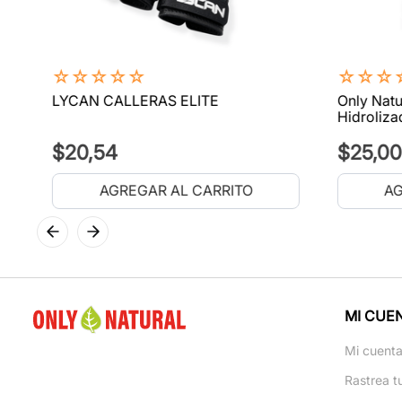
☆
☆
☆
☆
☆
☆
☆
☆
LYCAN CALLERAS ELITE
Only Natu
Hidroliza
$
20
,
54
$
25
,
00
AGREGAR AL CARRITO
AG
MI CUE
Mi cuent
Rastrea t