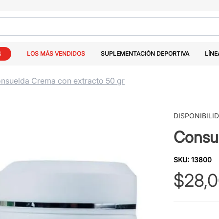
S
LOS MÁS VENDIDOS
SUPLEMENTACIÓN DEPORTIVA
LÍNE
nsuelda Crema con extracto 50 gr
DISPONIBILI
Consue
SKU
:
13800
$
28
,
0