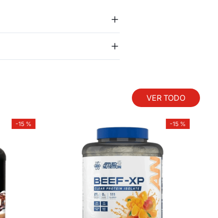
VER TODO
-
15 %
-
15 %