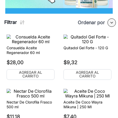
Filtrar
Ordenar por
Consuelda Aceite
Quitadol Gel Forte - 120 G
Regenerador 60 ml
$
28
,
00
$
9
,
32
AGREGAR AL
AGREGAR AL
CARRITO
CARRITO
Nectar De Clorofila Frasco
Aceite De Coco Wayra
500 ml
Mikuna | 250 Ml
$
11
,
18
$
7
,
40