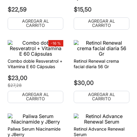
$
22
,
59
$
15
,
50
AGREGAR AL
AGREGAR AL
CARRITO
CARRITO
-
16 %
Combo doble Resveratrol +
Retinol Renewal crema
Vitamina E 60 Cápsulas
facial diaria 56 Gr
$
23
,
00
$
30
,
00
$
27
,
28
AGREGAR AL
AGREGAR AL
CARRITO
CARRITO
Paliwa Serum Niacinamide
Retinol Advance Renewal
y JBerry
Serum