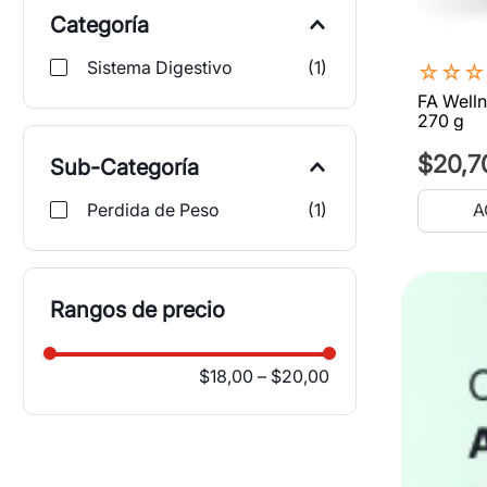
Categoría
Sistema Digestivo
(
1
)
☆
☆
☆
FA Welln
270 g
$
20
,
7
Sub-Categoría
Perdida de Peso
(
1
)
A
Rangos de precio
$18,00
–
$20,00