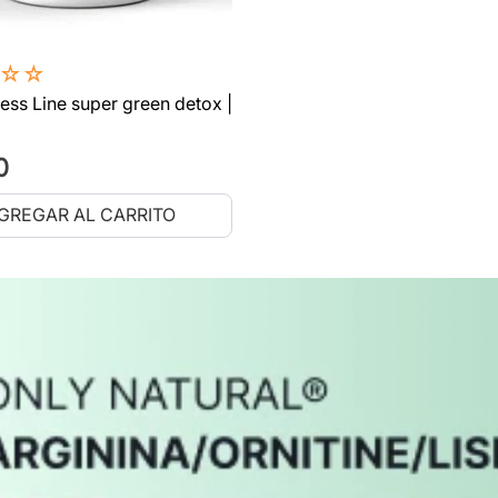
☆
☆
ess Line super green detox |
0
GREGAR AL CARRITO