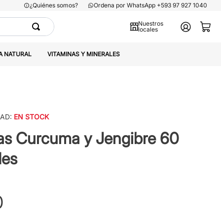
¿Quiénes somos?
Ordena por WhatsApp +593 97 927 1040
Nuestros
locales
A NATURAL
VITAMINAS Y MINERALES
DAD:
EN STOCK
as Curcuma y Jengibre 60
des
0