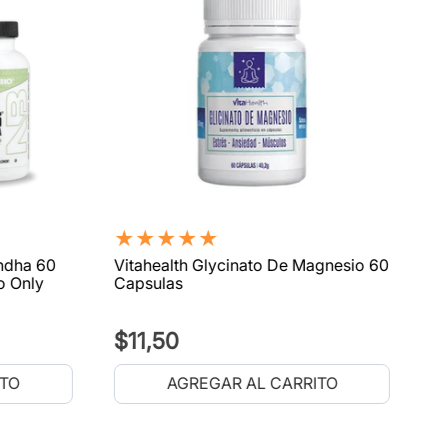
★
★
★
★
★
ndha 60
Vitahealth Glycinato De Magnesio 60
o Only
Capsulas
$
11
,
50
ITO
AGREGAR AL CARRITO