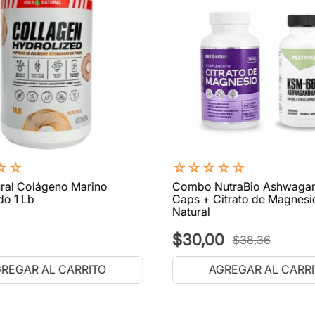
☆
☆
☆
☆
☆
☆
☆
ral Colágeno Marino
Combo NutraBio Ashwaga
do 1 Lb
Caps + Citrato de Magnesi
Natural
$
30
,
00
$
38
,
36
REGAR AL CARRITO
AGREGAR AL CARR