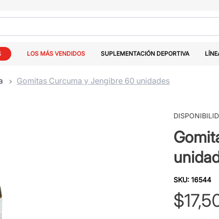
S
LOS MÁS VENDIDOS
SUPLEMENTACIÓN DEPORTIVA
LÍNE
a
Gomitas Curcuma y Jengibre 60 unidades
DISPONIBILI
Gomit
unida
SKU
:
16544
$
17
,
5