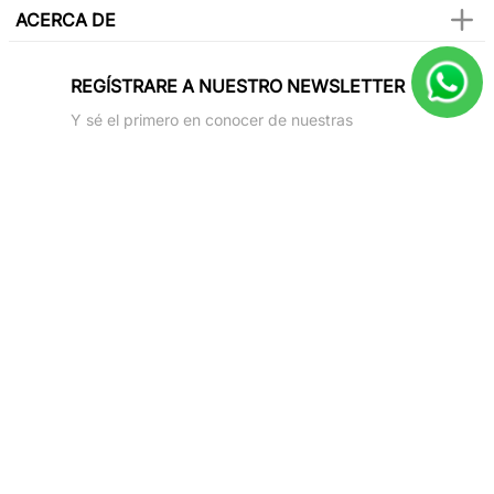
ACERCA DE
REGÍSTRARE A NUESTRO NEWSLETTER
Y sé el primero en conocer de nuestras
promociones, lanzamientos, eventos y mucho
más.
SUSCRIBIR
Paga con todas las tarjetas de crédito
Síguenos en
2025 Only Natural. All rights reverved