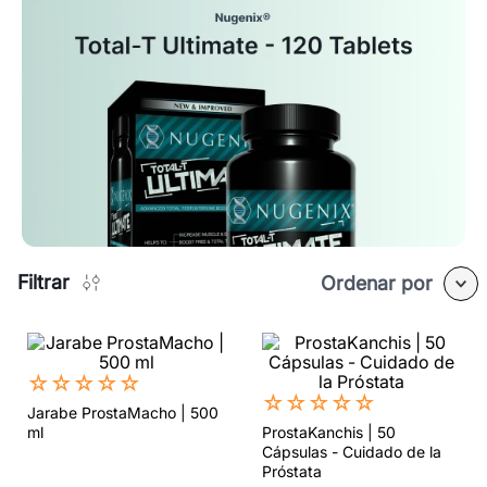
Filtrar
Ordenar por
☆
☆
☆
☆
☆
☆
☆
☆
☆
☆
Jarabe ProstaMacho | 500
ml
ProstaKanchis | 50
Cápsulas - Cuidado de la
Próstata