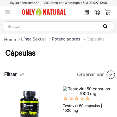
¿Quiénes somos?
Ordena por WhatsApp +593 97 927 1040
Buscar
Línea Sexual
Potenciadores
Cápsulas
Cápsulas
Filtrar
Ordenar por
☆
☆
☆
☆
☆
Testoviril 50 capsulas |
1000 mg