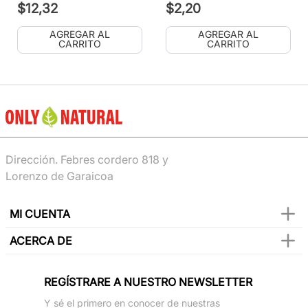
$
12
,
32
$
2
,
20
AGREGAR AL
AGREGAR AL
CARRITO
CARRITO
Dirección. Febres cordero 818 y
Lorenzo de Garaicoa
MI CUENTA
ACERCA DE
REGÍSTRARE A NUESTRO NEWSLETTER
Y sé el primero en conocer de nuestras