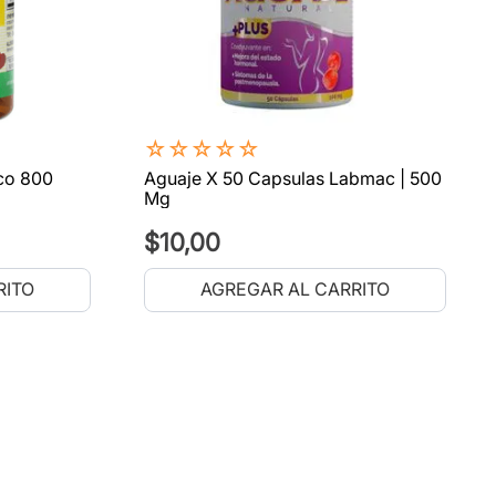
☆
☆
☆
☆
☆
co 800
Aguaje X 50 Capsulas Labmac | 500
Mg
$
10
,
00
RITO
AGREGAR AL CARRITO