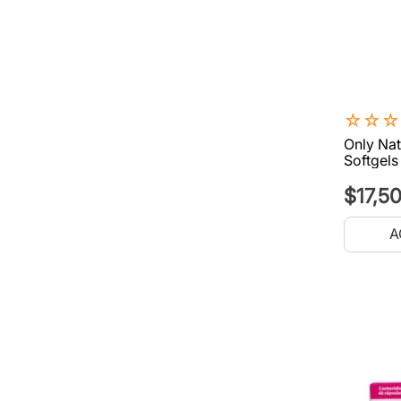
☆
☆
☆
Only Nat
Softgels
$
17
,
5
A