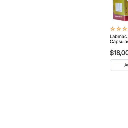
☆
☆
☆
Labmac 
Cápsula
$
18
,
0
A