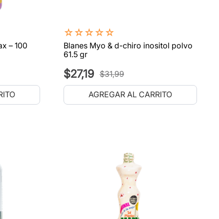
☆
☆
☆
☆
☆
ax – 100
Blanes Myo & d-chiro inositol polvo
61.5 gr
$
27
,
19
$
31
,
99
RITO
AGREGAR AL CARRITO