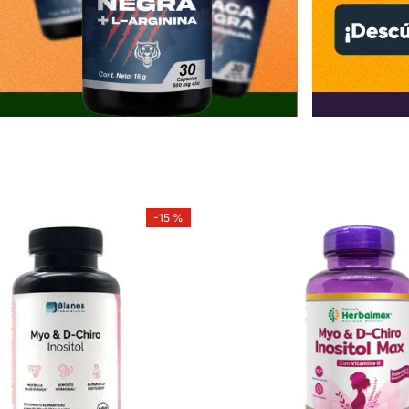
-
15 %