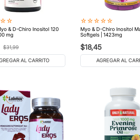
☆
☆
☆
☆
☆
☆
☆
yo & D-Chiro Inositol 120
Myo & D-Chiro Inositol M
00 mg
Softgels | 1423mg
$
18
,
45
$
31
,
99
GREGAR AL CARRITO
AGREGAR AL CAR