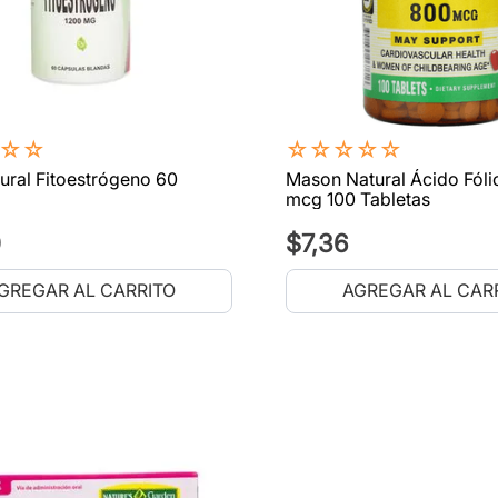
☆
☆
☆
☆
☆
☆
☆
ural Fitoestrógeno 60
Mason Natural Ácido Fóli
mcg 100 Tabletas
0
$
7
,
36
GREGAR AL CARRITO
AGREGAR AL CAR