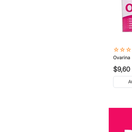
☆
☆
☆
Ovarina
$
9
,
60
A