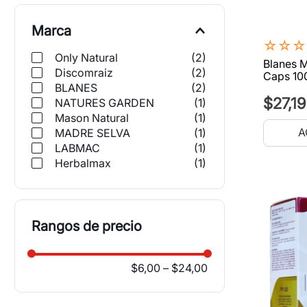
Marca
☆
☆
☆
Only Natural
(
2
)
Blanes M
Discomraiz
(
2
)
Caps 10
BLANES
(
2
)
$
27
,
19
NATURES GARDEN
(
1
)
Mason Natural
(
1
)
A
MADRE SELVA
(
1
)
LABMAC
(
1
)
Herbalmax
(
1
)
Rangos de precio
$6,00
–
$24,00