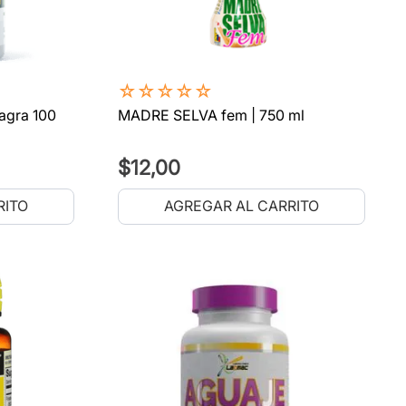
☆
☆
☆
☆
☆
nagra 100
MADRE SELVA fem | 750 ml
$
12
,
00
RITO
AGREGAR AL CARRITO