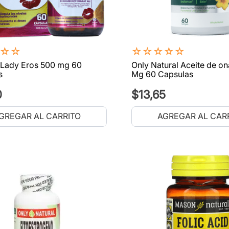
☆
☆
☆
☆
☆
☆
☆
Lady Eros 500 mg 60
Only Natural Aceite de o
s
Mg 60 Capsulas
0
$
13
,
65
GREGAR AL CARRITO
AGREGAR AL CAR