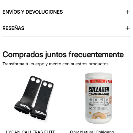
consumo frecuente de medicamentos o exposición a
sustancias nocivas. Su presentación en cápsulas permite
ENVÍOS Y DEVOLUCIONES
una dosificación precisa y un consumo práctico,
integrándose fácilmente en la rutina diaria para un
RESEÑAS
cuidado hepático efectivo.
Comprados juntos frecuentemente
Transforma tu cuerpo y mente con nuestros productos
LYCAN CALLERAS ELITE
Only Natural Colágeno