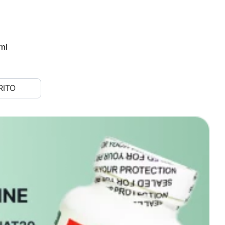
ml
RITO