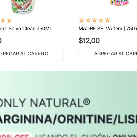
☆
☆
☆
☆
☆
☆
☆
dre Selva Clean 750Ml
MADRE SELVA fem | 750 
0
$
12
,
00
GREGAR AL CARRITO
AGREGAR AL CAR