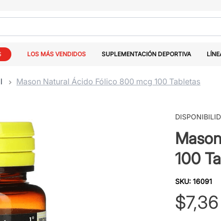
S
LOS MÁS VENDIDOS
SUPLEMENTACIÓN DEPORTIVA
LÍNE
l
Mason Natural Ácido Fólico 800 mcg 100 Tabletas
DISPONIBILI
Mason 
100 Ta
SKU
:
16091
$
7
,
36