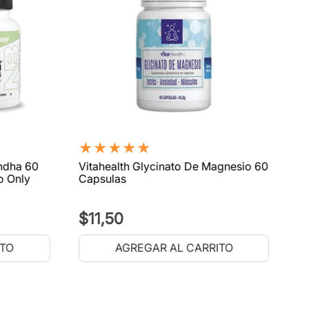
★
★
★
★
★
ndha 60
Vitahealth Glycinato De Magnesio 60
o Only
Capsulas
$
11
,
50
ITO
AGREGAR AL CARRITO