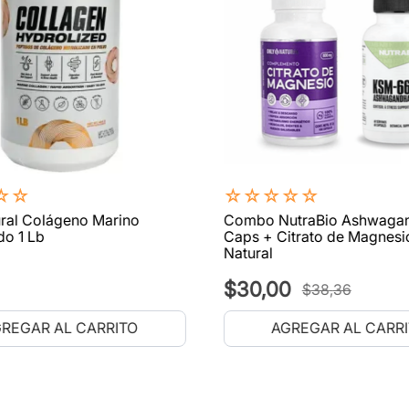
☆
☆
☆
☆
☆
☆
☆
ral Colágeno Marino
Combo NutraBio Ashwaga
do 1 Lb
Caps + Citrato de Magnesi
Natural
$
30
,
00
$
38
,
36
REGAR AL CARRITO
AGREGAR AL CARR