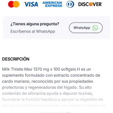
DESCRIPCIÓN
Milk Thistle Max 1370 mg x 100 softgels H es un
suplemento formulado con extracto concentrado de
cardo mariano, reconocido por sus propiedades
protectoras y regeneradoras del hígado. Su alto
contenido de silimarina ayuda a depurar toxinas,
favorecer la función hepática y apoyar la digestión de
grasas. Es ideal para personas que desean mantener un
hígado saludable, especialmente en casos de dietas altas