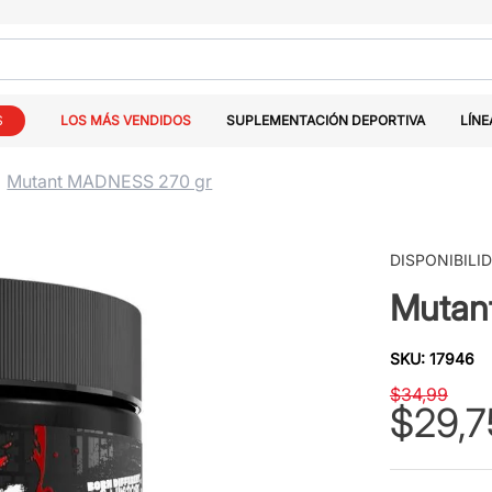
S
LOS MÁS VENDIDOS
SUPLEMENTACIÓN DEPORTIVA
LÍNE
Mutant MADNESS 270 gr
DISPONIBILI
Mutan
SKU
:
17946
$
34
,
99
$
29
,
7