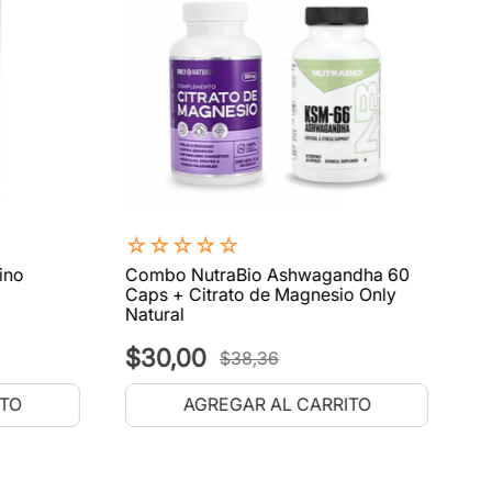
☆
☆
☆
☆
☆
ino
Combo NutraBio Ashwagandha 60
Caps + Citrato de Magnesio Only
Natural
$
30
,
00
$
38
,
36
ITO
AGREGAR AL CARRITO