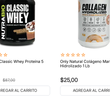
☆
☆
☆
☆
☆
☆
☆
Classic Whey Proteína 5
Only Natural Colágeno Mar
Hidrolizado 1 Lb
$
25
,
00
$
87
,
00
REGAR AL CARRITO
AGREGAR AL CARR