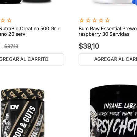
☆
☆
☆
☆
☆
☆
☆
utraBio Creatina 500 Gr +
Bum Raw Essential Prewo
eno 20 serv
raspberry 30 Servidas
1
$
39
,
10
$
87
,
13
GREGAR AL CARRITO
AGREGAR AL CAR