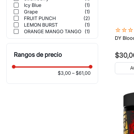
Icy Blue
(
1
)
Grape
(
1
)
FRUIT PUNCH
(
2
)
LEMON BURST
(
1
)
☆
☆
☆
ORANGE MANGO TANGO
(
1
)
DY Blood
Rangos de precio
$
30
,
0
A
$3,00
–
$61,00