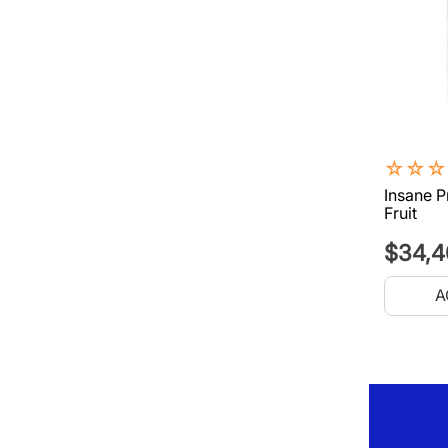
☆
☆
☆
Insane P
Fruit
$
34
,
4
A