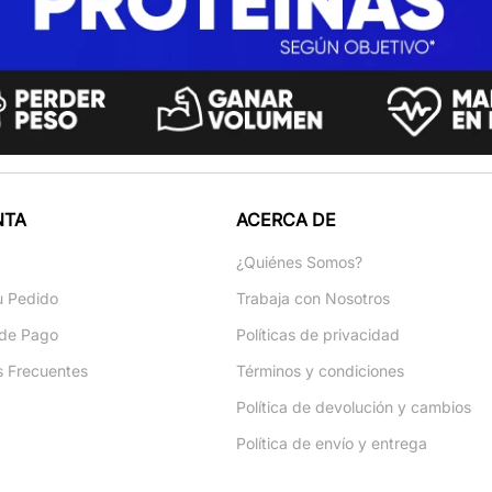
NTA
ACERCA DE
a
¿Quiénes Somos?
u Pedido
Trabaja con Nosotros
de Pago
Políticas de privacidad
s Frecuentes
Términos y condiciones
Política de devolución y cambios
Política de envío y entrega