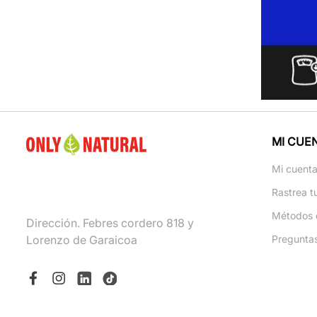
MI CUE
Mi cuent
Rastrea t
Métodos 
Dirección. Febres cordero 818 y
Lorenzo de Garaicoa
Pregunta