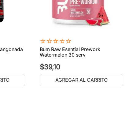
☆
☆
☆
☆
☆
Mangonada
Bum Raw Esential Prework
Watermelon 30 serv
$
39
,
10
RITO
AGREGAR AL CARRITO