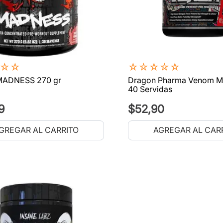
☆
☆
☆
☆
☆
☆
☆
MADNESS 270 gr
Dragon Pharma Venom 
40 Servidas
9
$
52
,
90
GREGAR AL CARRITO
AGREGAR AL CAR