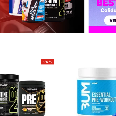
-
20 %