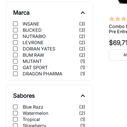
Marca
☆
☆
☆
INSANE
(
3
)
Combo N
BUCKED
(
3
)
Pre Entr
NUTRABIO
(
2
)
$
69
,
7
LEVRONE
(
2
)
DORIAN YATES
(
2
)
A
BUM RAW
(
2
)
MUTANT
(
1
)
GAT SPORT
(
1
)
DRAGON PHARMA
(
1
)
Applied Nutrition
(
1
)
Sabores
Blue Razz
(
3
)
Watermelon
(
2
)
Tropical
(
1
)
Strawberry
(
1
)