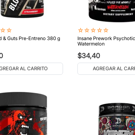
☆
☆
☆
☆
☆
☆
☆
 & Guts Pre-Entreno 380 g
Insane Prework Psychotic
Watermelon
0
$
34
,
40
GREGAR AL CARRITO
AGREGAR AL CAR