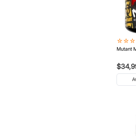
☆
☆
☆
Mutant 
$
34
,
9
A