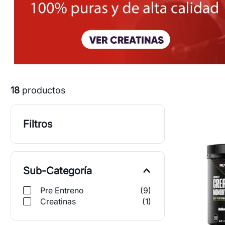
18
productos
Filtros
Sub-Categoría
Pre Entreno
(
9
)
Creatinas
(
1
)