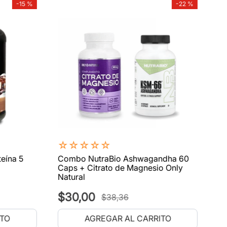
-
15 %
-
22 %
☆
☆
☆
☆
☆
eína 5
Combo NutraBio Ashwagandha 60
Caps + Citrato de Magnesio Only
Natural
$
30
,
00
$
38
,
36
ITO
AGREGAR AL CARRITO