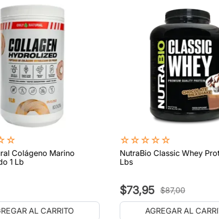
☆
☆
☆
☆
☆
☆
☆
ral Colágeno Marino
NutraBio Classic Whey Prot
do 1 Lb
Lbs
$
73
,
95
$
87
,
00
REGAR AL CARRITO
AGREGAR AL CARR