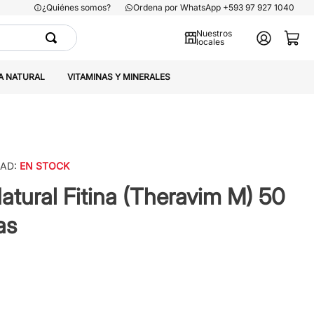
¿Quiénes somos?
Ordena por WhatsApp +593 97 927 1040
Nuestros
locales
A NATURAL
VITAMINAS Y MINERALES
DAD:
EN STOCK
atural Fitina (Theravim M) 50
as