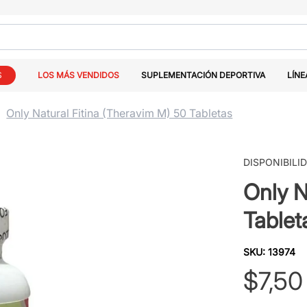
S
LOS MÁS VENDIDOS
SUPLEMENTACIÓN DEPORTIVA
LÍNE
Only Natural Fitina (Theravim M) 50 Tabletas
DISPONIBILI
Only N
Tablet
SKU
:
13974
$
7
,
50