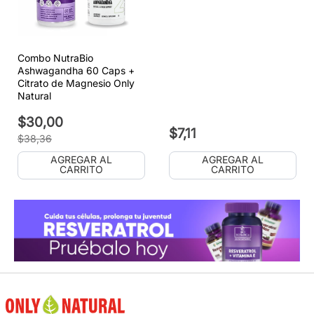
Combo NutraBio
Ashwagandha 60 Caps +
Citrato de Magnesio Only
Natural
$
30
,
00
$
7
,
11
$
38
,
36
AGREGAR AL
AGREGAR AL
CARRITO
CARRITO