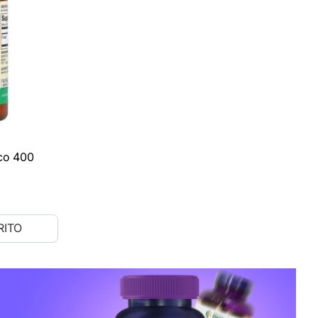
co 400
RITO