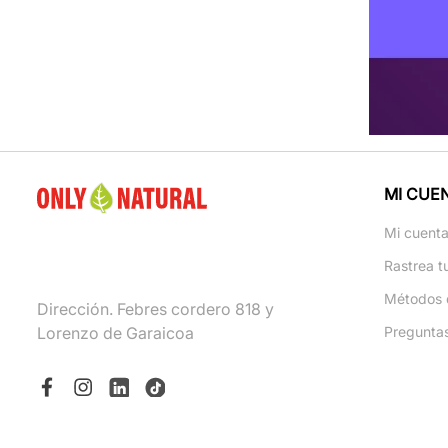
MI CUE
Mi cuent
Rastrea t
Métodos 
Dirección. Febres cordero 818 y
Lorenzo de Garaicoa
Pregunta