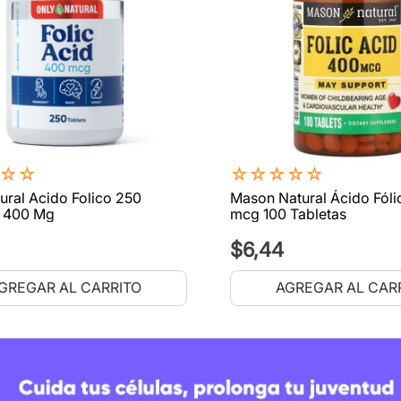
☆
☆
☆
☆
☆
☆
☆
ural Acido Folico 250
Mason Natural Ácido Fóli
s 400 Mg
mcg 100 Tabletas
$
6
,
44
GREGAR AL CARRITO
AGREGAR AL CAR